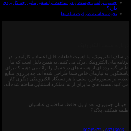
چسب ترانس چیست و در ساخت ترانسفورماتور چه کاربردی
دارد؟
نحوه محاسبه ظرفیت سلف‌ها
درباره سلف الکترونیک
در سلف الکترونیک، ما اهمیت قطعات قابل اعتماد و کارآمد را در
برنامه های الکترونیکی درک می کنیم. به همین دلیل است که ما
طیف گسترده ای از هسته های درجه یک را ارائه می دهیم که برای
پاسخگویی به نیازهای خاص شما طراحی شده اند. چه بر روی منابع
تغذیه، ترانسفورماتور، سلف یا هر دستگاه الکترونیکی دیگری کار
می کنید، هسته های ما برای ارائه عملکرد استثنایی ساخته شده اند.
خیابان جمهوری، بعد از پل حافظ، ساختمان عباسیان،
طبقه همکف، پلاک 7
66745473
-
66716806