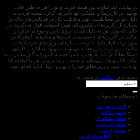
در نهایت، چند تفاوت‌ بین هسته فریت و پودر آهن به طرز قابل
توجهی بر کاربردها و عملکرد آنها تأثیر می‌گذارد. هسته فریت به
دلیل خواص مغناطیسی بهتر و قابلیت کار در فرکانس‌های بالا، در
بسیاری از کاربردهای الکترونیکی مورد استفاده قرار می‌گیرند. در
حالی که پودر آهن به دلیل تلفات انرژی پایین و تنوع در اندازه و
شکل، در کاربردهای خاصی مانند فیلترها و مدارهای کم‌فرکانس
مورد توجه قرار دارد. با توجه به نیازهای پروژه‌های خود، انتخاب
مناسب بین این دو نوع هسته می‌تواند به بهبود عملکرد و کارایی
دستگاه‌ها کمک کند. همچنین، با مراجعه به تأمین‌کنندگان معتبر مانند
سلف الکترونیک، می‌توانید از هسته فریت و پودر آهن با کیفیت بالا
بهره‌مند شوید و پروژه‌های خود را با بهترین مواد اولیه انجام دهید.
دسته بندی:
مقالات
برچسب ها:
دسته‌های محصولات
Uncategorized
چسب ترانس
سلف بشکه ای
سلف تیروییدی
هسته فریت
BID هسته فریت