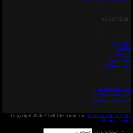
02166742368
دسترسی سریع
محصولات
کاتالوگ
درباره ما
تماس با ما
اخبار و مقالات
تماس با ما
خرید هسته فریت
خرید سلف بشکه ای
خرید سلف تیروئیدی
Copyright 2026 © Self Electronic Co
|
Powered And SEO By
Hicodes Group
جستجو برای: