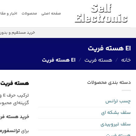
Ski
t
صفحه اصلی
محصولات
اخبار و مقا
conten
خرید مستقیم و بدون
EI هسته فریت
خانه
/
هسته فریت
/
EI هسته فریت
دسته بندی محصولات
هسته فریت EI (E-I Core)
چسب ترانس
گزینه‌ای محبوب
سلف بشکه ای
خرید هسته فریت EI (E-I Core) از فروشگاه سلف
سلف تیروییدی
برای
ترانسفورم
هسته فریت