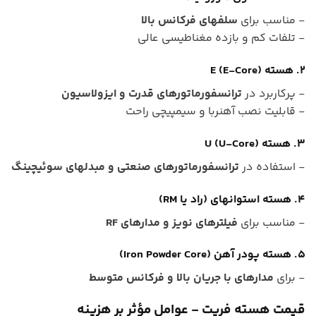
- مناسب برای
سلفهای فرکانس بالا
- تلفات کم و بازده مغناطیسی عالی
2. هسته E (E-Core)
- پرکاربرد در
ترانسفورماتورهای قدرت و ایزولاسیون
- قابلیت نصب آهنربا و سیمپیچی راحت
3. هسته U (U-Core)
- استفاده در
ترانسفورماتورهای صنعتی و مبدلهای سوئیچینگ
4. هسته استوانهای (راد یا RM)
- مناسب برای
فیلترهای نویز و مدارهای RF
5. هسته پودر آهن (Iron Powder Core)
- برای
مدارهای با جریان بالا و فرکانس متوسط
قیمت هسته فریت - عوامل مؤثر بر هزینه