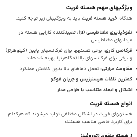
ویژگیهای مهم هسته فریت
هنگام
خرید هسته فریت
باید به ویژگیهای زیر توجه کنید:
نفوذپذیری مغناطیسی (μ):
تعیینکننده کارایی هسته در
میدانهای مغناطیسی
فرکانس کاری:
برخی هستهها برای فرکانسهای پایین (کیلوهرتز)
و برخی برای فرکانسهای بالا (مگاهرتز) بهینه شدهاند.
مقاومت حرارتی:
تحمل دماهای بالا بدون کاهش عملکرد
کمترین تلفات هیسترزیس و جریان فوکو
اشکال و ابعاد متناسب با طراحی مدار
انواع هسته فریت
هستههای فریت در اشکال مختلفی تولید میشوند که هرکدام
برای کاربرد خاصی مناسب هستند:
1. هسته حلقوی (توروئید)