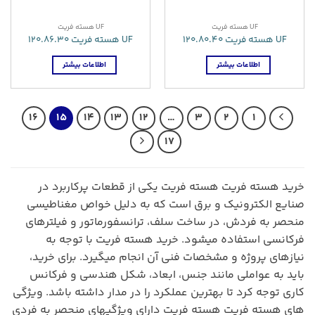
UF هسته فریت
UF هسته فریت
UF هسته فریت 120.80.40
UF هسته فریت 120.86.30
اطلاعات بیشتر
اطلاعات بیشتر
16
15
14
13
12
…
3
2
1
17
خرید هسته فریت هسته فریت یکی از قطعات پرکاربرد در
صنایع الکترونیک و برق است که به دلیل خواص مغناطیسی
منحصر به فردش، در ساخت سلف، ترانسفورماتور و فیلترهای
فرکانسی استفاده میشود. خرید هسته فریت با توجه به
نیازهای پروژه و مشخصات فنی آن انجام میگیرد. برای خرید،
باید به عواملی مانند جنس، ابعاد، شکل هندسی و فرکانس
کاری توجه کرد تا بهترین عملکرد را در مدار داشته باشد. ویژگی
های هسته فریت هسته فریت دارای ویژگیهای منحصر به فردی