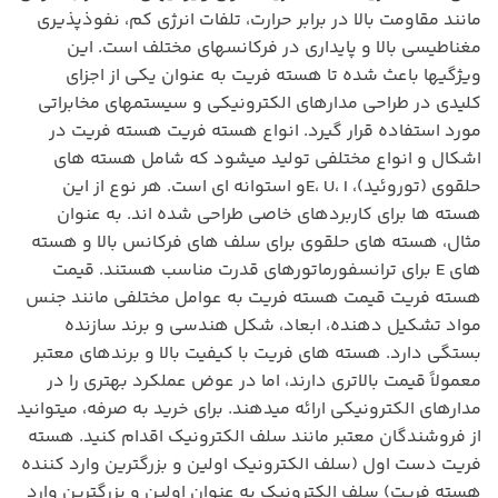
مانند مقاومت بالا در برابر حرارت، تلفات انرژی کم، نفوذپذیری
مغناطیسی بالا و پایداری در فرکانسهای مختلف است. این
ویژگیها باعث شده تا هسته فریت به عنوان یکی از اجزای
کلیدی در طراحی مدارهای الکترونیکی و سیستمهای مخابراتی
مورد استفاده قرار گیرد. انواع هسته فریت هسته فریت در
اشکال و انواع مختلفی تولید میشود که شامل هسته های
حلقوی (توروئید)، E، U، Iو استوانه ای است. هر نوع از این
هسته ها برای کاربردهای خاصی طراحی شده اند. به عنوان
مثال، هسته های حلقوی برای سلف های فرکانس بالا و هسته
های E برای ترانسفورماتورهای قدرت مناسب هستند. قیمت
هسته فریت قیمت هسته فریت به عوامل مختلفی مانند جنس
مواد تشکیل دهنده، ابعاد، شکل هندسی و برند سازنده
بستگی دارد. هسته های فریت با کیفیت بالا و برندهای معتبر
معمولاً قیمت بالاتری دارند، اما در عوض عملکرد بهتری را در
مدارهای الکترونیکی ارائه میدهند. برای خرید به صرفه، میتوانید
از فروشندگان معتبر مانند سلف الکترونیک اقدام کنید. هسته
فریت دست اول (سلف الکترونیک اولین و بزرگترین وارد کننده
هسته فریت) سلف الکترونیک به عنوان اولین و بزرگترین وارد