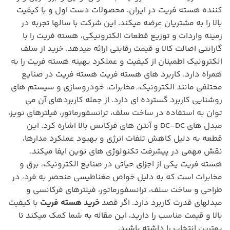
کننده هسته فریت در ایران، محصولات دست اول و با کیفیت
بالا را به مشتریان عرضه میکند. این شرکت با سالها تجربه در
زمینه واردات و توزیع قطعات الکترونیکی، هسته فریت را با
گارانتی اصالت کالا و قیمت رقابتی ارائه میدهد. خرید از سلف
الکترونیک اطمینان از کیفیت و عملکرد بهینه هسته فریت را به
همراه دارد. کاربرد های هسته فریت هسته فریت در صنایع
مختلفی مانند الکترونیک، مخابرات، خودروسازی و سیستم های
روشنایی کاربرد گسترده ای دارد. از جمله کاربردهای آن می
توان به استفاده در ساخت سلف، ترانسفورماتور، فیلترهای نویز،
مبدل های DC-DC و آنتن های فرکانس بالا اشاره کرد. این
قطعه به دلیل کاهش تلفات انرژی و بهبود عملکرد مدارها،
نقش مهمی در پیشرفت تکنولوژی های نوین ایفا میکند.
هسته فریت یکی از اجزای حیاتی در صنایع الکترونیک، برق و
مخابرات است که به دلیل خواص مغناطیسی منحصر به فرد، در
طراحی و ساخت سلف، ترانسفورماتور، فیلترهای فرکانسی و
مبدلهای قدرت کاربرد دارد. اگر قصد
خرید هسته فریت
با کیفیت
بالا و قیمت مناسب را دارید، این مقاله به شما کمک میکند تا
بهترین انتخاب را داشته باشید.