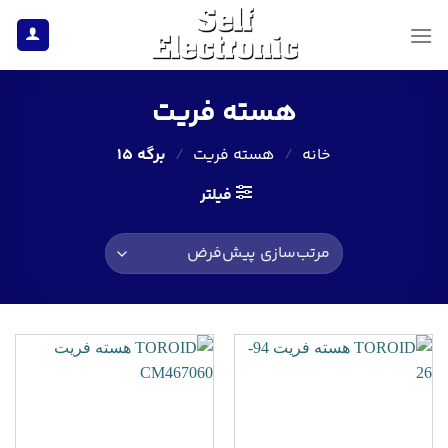
Ski
t
conten
هسته فریت
خانه
/
هسته فریت
/
برگه 15
فیلتر