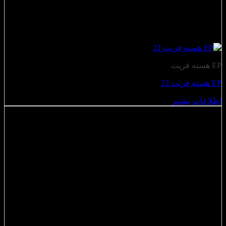
EP هسته فریت
EP هسته فریت 22
اطلاعات بیشتر