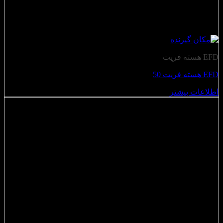
EFD هسته فریت
EFD هسته فریت 50
اطلاعات بیشتر