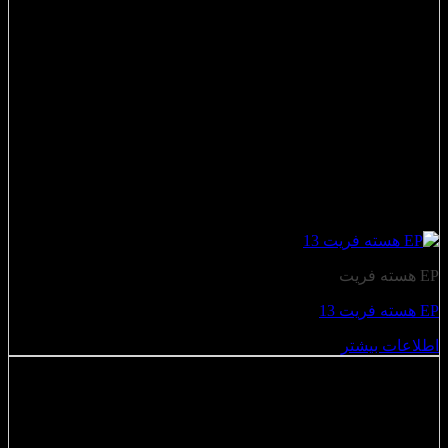
EP هسته فریت
EP هسته فریت 13
اطلاعات بیشتر