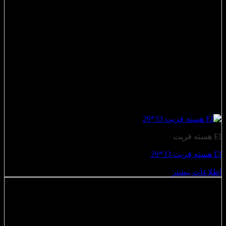
EI هسته فریت
EI هسته فریت 33*29
اطلاعات بیشتر