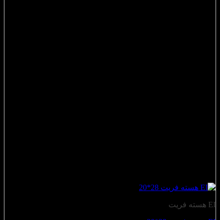
EI هسته فریت