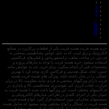
4
5
6
7
…
15
16
17
خرید هسته فریت هسته فریت یکی از قطعات پرکاربرد در صنایع
الکترونیک و برق است که به دلیل خواص مغناطیسی منحصر به
فردش، در ساخت سلف، ترانسفورماتور و فیلترهای فرکانسی
استفاده میشود. خرید هسته فریت با توجه به نیازهای پروژه و
مشخصات فنی آن انجام میگیرد. برای خرید، باید به عواملی مانند
جنس، ابعاد، شکل هندسی و فرکانس کاری توجه کرد تا بهترین
عملکرد را در مدار داشته باشد. ویژگی های هسته فریت هسته
فریت دارای ویژگیهای منحصر به فردی مانند مقاومت بالا در برابر
حرارت، تلفات انرژی کم، نفوذپذیری مغناطیسی بالا و پایداری در
فرکانسهای مختلف است. این ویژگیها باعث شده تا هسته فریت به
عنوان یکی از اجزای کلیدی در طراحی مدارهای الکترونیکی و
سیستمهای مخابراتی مورد استفاده قرار گیرد. انواع هسته فریت
هسته فریت در اشکال و انواع مختلفی تولید میشود که شامل هسته
های حلقوی (توروئید)، E، U، Iو استوانه ای است. هر نوع از این