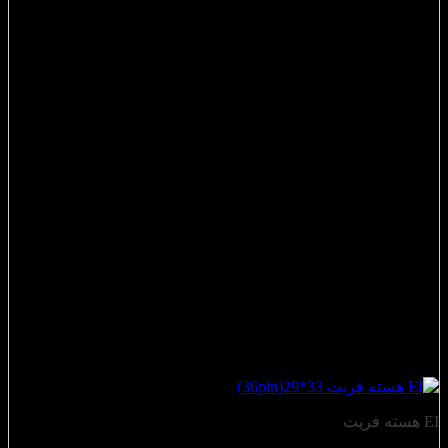
EI هسته فریت