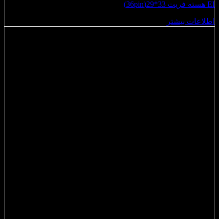
EI هسته فریت 33*29(36pin)
اطلاعات بیشتر