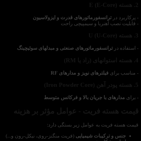
2. هسته E (E-Core)
- پرکاربرد در
ترانسفورماتورهای قدرت و ایزولاسیون
- قابلیت نصب آهنربا و سیمپیچی راحت
3. هسته U (U-Core)
- استفاده در
ترانسفورماتورهای صنعتی و مبدلهای سوئیچینگ
4. هسته استوانهای (راد یا RM)
- مناسب برای
فیلترهای نویز و مدارهای RF
5. هسته پودر آهن (Iron Powder Core)
- برای
مدارهای با جریان بالا و فرکانس متوسط
قیمت هسته فریت - عوامل مؤثر بر هزینه
قیمت هسته فریت به عوامل زیر بستگی دارد:
جنس و ترکیبات شیمیایی
(فریت منگنز-روی، نیکل-رون و...)