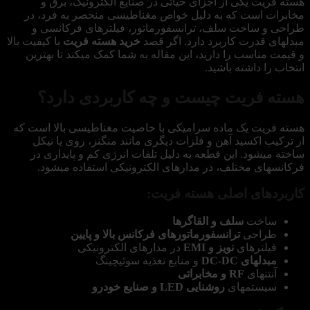
هسته فریت یکی از اجزای حیاتی در صنایع الکترونیک، برق و
مخابرات است که به دلیل خواص مغناطیسی منحصر به فرد، در
طراحی و ساخت سلف، ترانسفورماتور، فیلترهای فرکانسی و
مبدلهای قدرت کاربرد دارد. اگر قصد
خرید هسته فریت
با کیفیت بالا
و قیمت مناسب را دارید، این مقاله به شما کمک میکند تا بهترین
انتخاب را داشته باشید.
هسته فریت چیست و چه کاربردی دارد؟
هسته فریت یک ماده سرامیکی با خاصیت مغناطیسی بالا است که
از ترکیب اکسید آهن و فلزات دیگری مانند منگنز، روی یا نیکل
ساخته میشود. این قطعه به دلیل تلفات انرژی کم و پایداری در
فرکانسهای مختلف، در مدارهای الکترونیکی استفاده میشود.
کاربردهای اصلی هسته فریت:
ساخت
سلف و القاگرها
طراحی
ترانسفورماتورهای فرکانس بالا و پایین
فیلترهای
نویز و EMI
در مدارهای الکترونیکی
مبدلهای DC-DC
و منابع تغذیه سوئیچینگ
آنتنهای
RF و مخابراتی
سیستمهای
روشنایی LED و صنایع خودرو