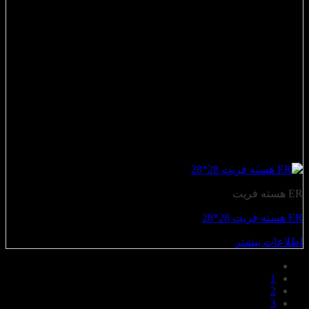
ER هسته فریت
ER هسته فریت 28*28
اطلاعات بیشتر
1
2
3