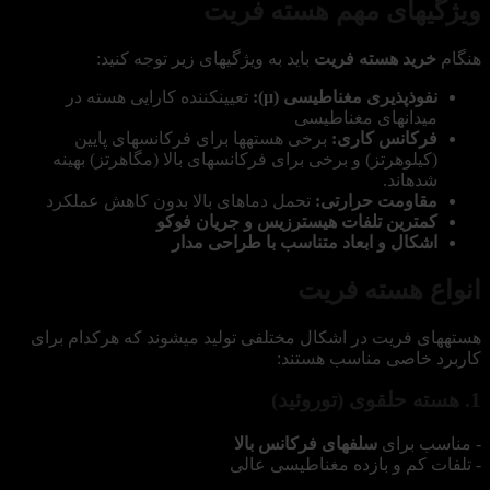
ویژگیهای مهم هسته فریت
هنگام
خرید هسته فریت
باید به ویژگیهای زیر توجه کنید:
نفوذپذیری مغناطیسی (μ):
تعیینکننده کارایی هسته در
میدانهای مغناطیسی
فرکانس کاری:
برخی هستهها برای فرکانسهای پایین
(کیلوهرتز) و برخی برای فرکانسهای بالا (مگاهرتز) بهینه
شدهاند.
مقاومت حرارتی:
تحمل دماهای بالا بدون کاهش عملکرد
کمترین تلفات هیسترزیس و جریان فوکو
اشکال و ابعاد متناسب با طراحی مدار
انواع هسته فریت
هستههای فریت در اشکال مختلفی تولید میشوند که هرکدام برای
کاربرد خاصی مناسب هستند:
1. هسته حلقوی (توروئید)
- مناسب برای
سلفهای فرکانس بالا
- تلفات کم و بازده مغناطیسی عالی