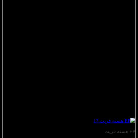
EP هسته فریت