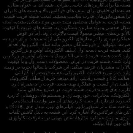
هسته ها برای کاربردهای خاصی طراحی شده اند. به عنوان مثال،
هسته های حلقوی برای سلف های فرکانس بالا و هسته های E برای
ترانسفورماتورهای قدرت مناسب هستند. قیمت هسته فریت قیمت
هسته فریت به عوامل مختلفی مانند جنس مواد تشکیل دهنده، ابعاد،
شکل هندسی و برند سازنده بستگی دارد. هسته های فریت با کیفیت
بالا و برندهای معتبر معمولاً قیمت بالاتری دارند، اما در عوض
عملکرد بهتری را در مدارهای الکترونیکی ارائه میدهند. برای خرید به
صرفه، میتوانید از فروشندگان معتبر مانند سلف الکترونیک اقدام
کنید. هسته فریت دست اول (سلف الکترونیک اولین و بزرگترین
وارد کننده هسته فریت) سلف الکترونیک به عنوان اولین و بزرگترین
وارد کننده هسته فریت در ایران، محصولات دست اول و با کیفیت
بالا را به مشتریان عرضه میکند. این شرکت با سالها تجربه در زمینه
واردات و توزیع قطعات الکترونیکی، هسته فریت را با گارانتی
اصالت کالا و قیمت رقابتی ارائه میدهد. خرید از سلف الکترونیک
اطمینان از کیفیت و عملکرد بهینه هسته فریت را به همراه دارد.
کاربرد های هسته فریت هسته فریت در صنایع مختلفی مانند
الکترونیک، مخابرات، خودروسازی و سیستم های روشنایی کاربرد
گسترده ای دارد. از جمله کاربردهای آن می توان به استفاده در
ساخت سلف، ترانسفورماتور، فیلترهای نویز، مبدل های DC-DC و
آنتن های فرکانس بالا اشاره کرد. این قطعه به دلیل کاهش تلفات
انرژی و بهبود عملکرد مدارها، نقش مهمی در پیشرفت تکنولوژی
های نوین ایفا میکند.